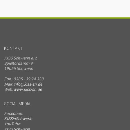
KONTAKT
KISS Schwerin e.V.
Spieltordamm 9
19055 Schwerin
Fon:
0385 - 39 24 333
Mail:
info@kiss-sn.de
Web:
www.kiss-sn.de
SOCIAL MEDIA
Facebook:
KISSinSchwerin
YouTube:
KISS Schwerin