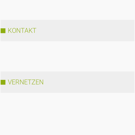
KONTAKT
VERNETZEN