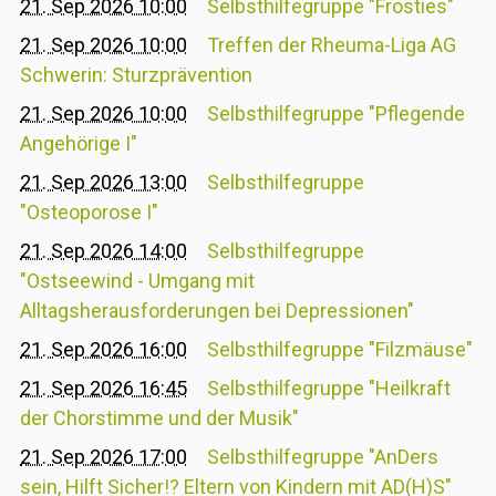
21. Sep 2026 10:00
Selbsthilfegruppe "Frosties"
21. Sep 2026 10:00
Treffen der Rheuma-Liga AG
Schwerin: Sturzprävention
21. Sep 2026 10:00
Selbsthilfegruppe "Pflegende
Angehörige I"
21. Sep 2026 13:00
Selbsthilfegruppe
"Osteoporose I"
21. Sep 2026 14:00
Selbsthilfegruppe
"Ostseewind - Umgang mit
Alltagsherausforderungen bei Depressionen"
21. Sep 2026 16:00
Selbsthilfegruppe "Filzmäuse"
21. Sep 2026 16:45
Selbsthilfegruppe "Heilkraft
der Chorstimme und der Musik"
21. Sep 2026 17:00
Selbsthilfegruppe "AnDers
sein, Hilft Sicher!? Eltern von Kindern mit AD(H)S"