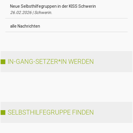
Neue Selbsthilfegruppen in der KISS Schwerin
26.02.2026 | Schwerin.
alle Nachrichten
IN-GANG-SETZER*IN WERDEN
SELBSTHILFEGRUPPE FINDEN