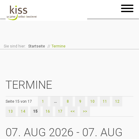
Sie sind hier:
Startseite
//
Termine
TERMINE
Seite 15 von 17
1
...
8
9
10
11
12
13
14
15
16
17
<<
>>
07. AUG 2026 - 07. AUG