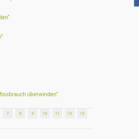
den"
n"
 Missbrauch überwinden"
7
8
9
10
11
12
13