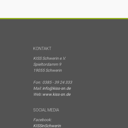
KONTAKT
KISS Schwerin e.V.
Spieltordamm 9
19055 Schwerin
Fon:
0385 - 39 24 333
Mail:
info@kiss-sn.de
Web:
www.kiss-sn.de
SOCIAL MEDIA
Facebook:
KISSinSchwerin