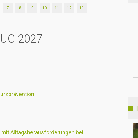
7
8
9
10
11
12
13
AUG 2027
turzprävention
 mit Alltagsherausforderungen bei